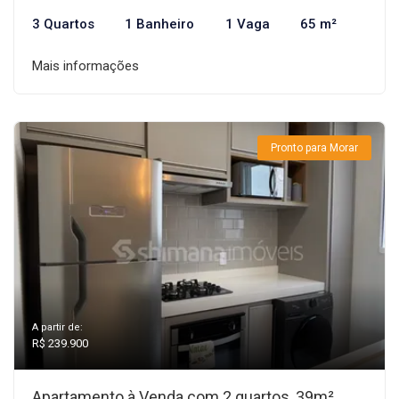
3 Quartos
1 Banheiro
1 Vaga
65 m²
Mais informações
Pronto para Morar
A partir de:
R$ 239.900
Apartamento à Venda com 2 quartos, 39m²