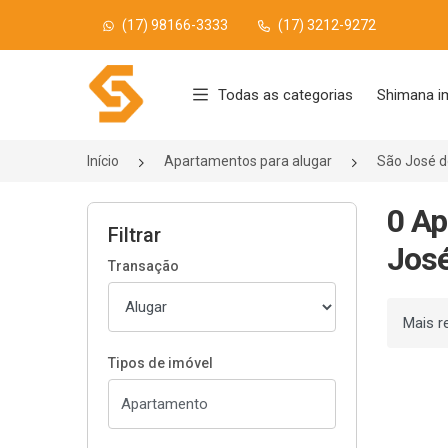
(17) 98166-3333
(17) 3212-9272
Página inicial
Todas as categorias
Shimana i
Início
Apartamentos para alugar
São José d
0 Ap
Filtrar
José
Transação
Ordenar
Tipos de imóvel