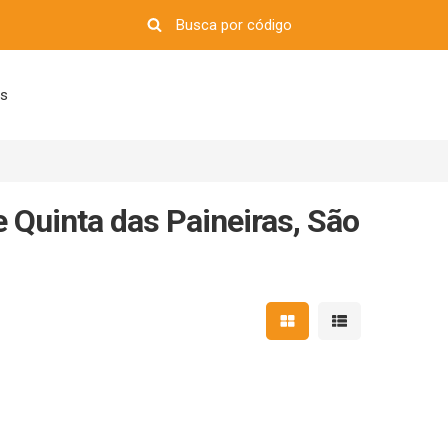
os
 Quinta das Paineiras, São
Mostrar resultados em 
Mostrar resultad