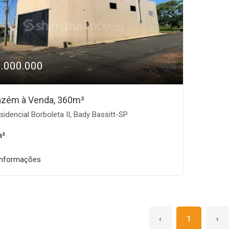
1.000.000
zém à Venda, 360m²
idencial Borboleta II, Bady Bassitt-SP
m²
informações
‹
1
›