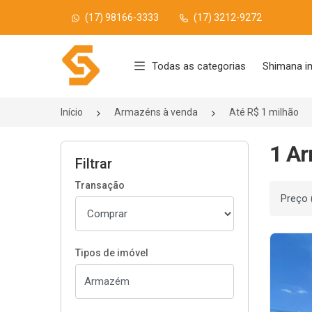
(17) 98166-3333
(17) 3212-9272
Página inicial
Todas as categorias
Shimana i
Início
Armazéns à venda
Até R$ 1 milhão
1 Ar
Filtrar
Transação
Ordenar
Tipos de imóvel