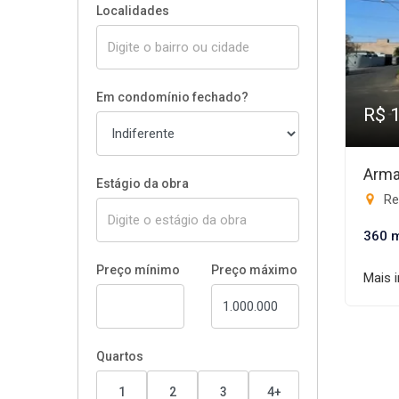
Localidades
Em condomínio fechado?
R$ 
Arma
Estágio da obra
Res
360 
Preço mínimo
Preço máximo
Mais 
Quartos
1
2
3
4+