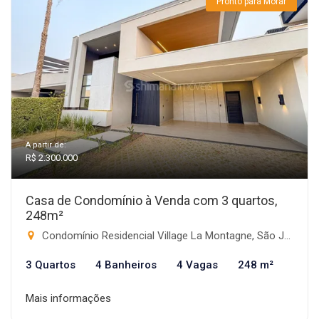
Pronto para Morar
A partir de:
R$ 2.300.000
Casa de Condomínio à Venda com 3 quartos,
248m²
Condomínio Residencial Village La Montagne, São José do Rio Preto-SP
3 Quartos
4 Banheiros
4 Vagas
248 m²
Mais informações