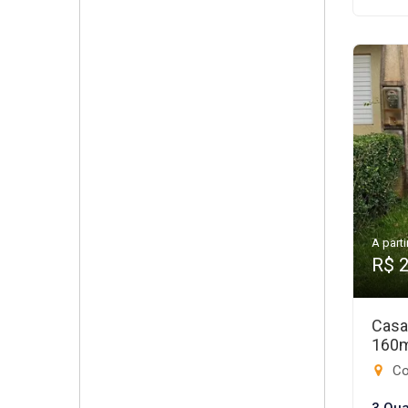
A parti
R$ 
Casa
160
Cond