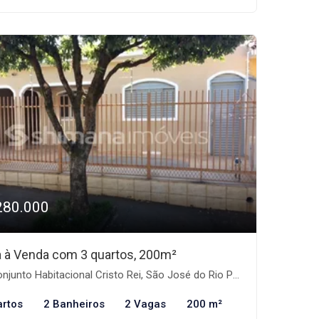
280.000
 à Venda com 3 quartos, 200m²
junto Habitacional Cristo Rei, São José do Rio Preto-SP
artos
2 Banheiros
2 Vagas
200 m²