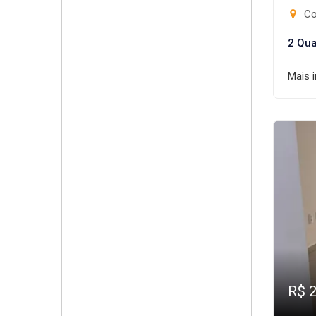
Cond
2 Qua
Mais 
R$ 