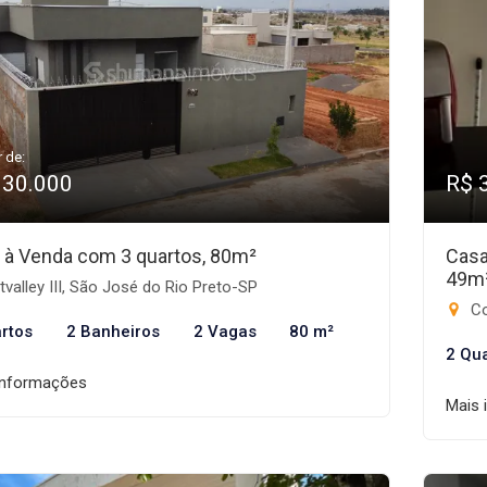
r de:
330.000
R$ 
 à Venda com 3 quartos, 80m²
Casa
49m
valley III, São José do Rio Preto-SP
Con
rtos
2 Banheiros
2 Vagas
80 m²
2 Qu
informações
Mais 