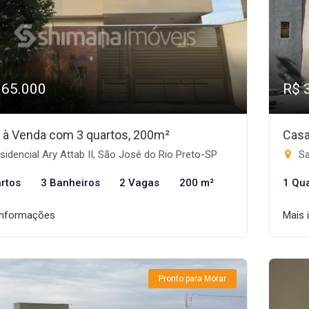
365.000
R$ 
 à Venda com 3 quartos, 200m²
Casa
idencial Ary Attab II, São José do Rio Preto-SP
Sa
rtos
3 Banheiros
2 Vagas
200 m²
1 Qu
informações
Mais 
Pronto para Morar