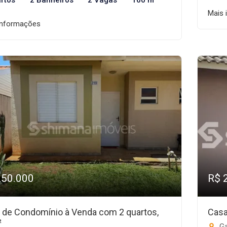
rtos
2 Banheiros
2 Vagas
160 m²
Mais 
informações
250.000
R$ 
 de Condomínio à Venda com 2 quartos,
Casa
²
Ga