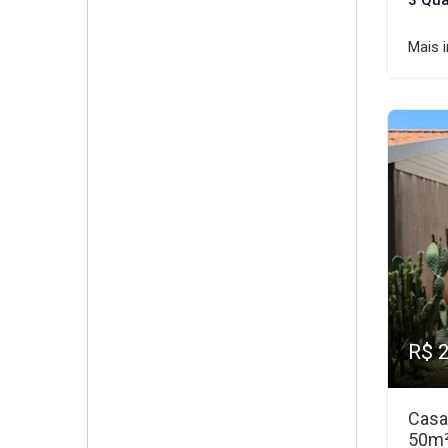
3 Qua
Mais 
R$ 
Casa
50m