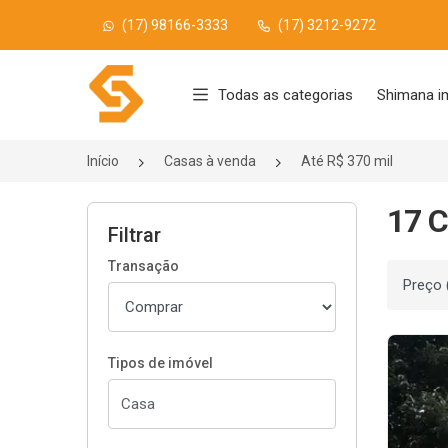
(17) 98166-3333
(17) 3212-9272
Página inicial
Todas as categorias
Shimana i
Início
Casas à venda
Até R$ 370 mil
17 C
Filtrar
Transação
Ordenar
Tipos de imóvel