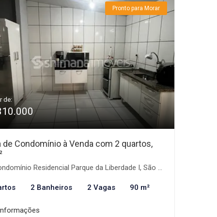
Pronto para Morar
r de:
310.000
 de Condomínio à Venda com 2 quartos,
²
domínio Residencial Parque da Liberdade I, São José do Rio Preto-SP
artos
2 Banheiros
2 Vagas
90 m²
informações