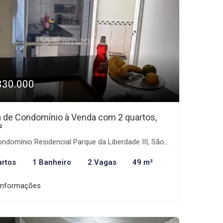
330.000
 de Condomínio à Venda com 2 quartos,
²
domínio Residencial Parque da Liberdade III, São José do Rio Preto-SP
artos
1 Banheiro
2 Vagas
49 m²
informações