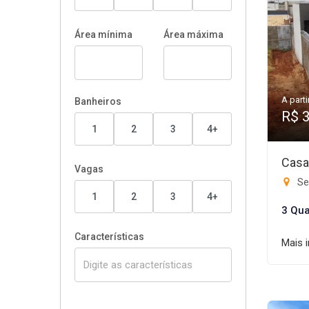
Área mínima
Área máxima
A parti
Banheiros
R$ 
1
2
3
4+
Casa
Vagas
Set
1
2
3
4+
3 Qua
Características
Mais 