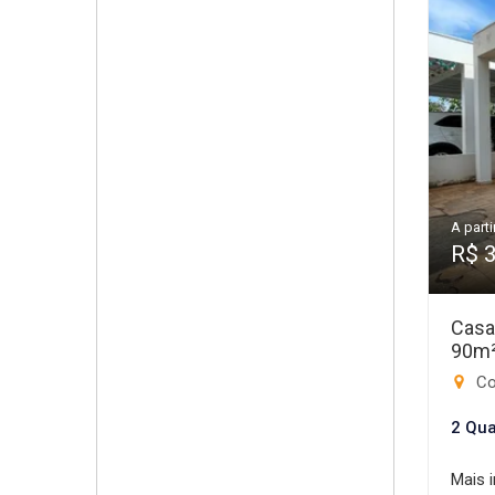
A parti
R$ 
Casa
90m
Cond
2 Qua
Mais 