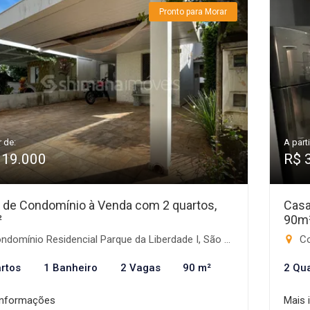
Pronto para Morar
r de:
A parti
319.000
R$ 
 de Condomínio à Venda com 2 quartos,
Casa
²
90m
omínio Residencial Parque da Liberdade I, São José do Rio Preto-SP
Con
rtos
1 Banheiro
2 Vagas
90 m²
2 Qu
informações
Mais 