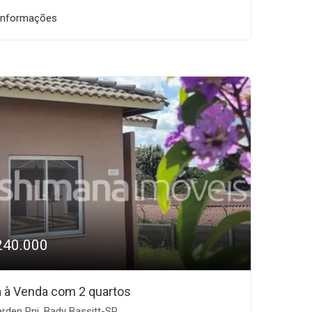
informações
240.000
 à Venda com 2 quartos
rden Rni, Bady Bassitt-SP