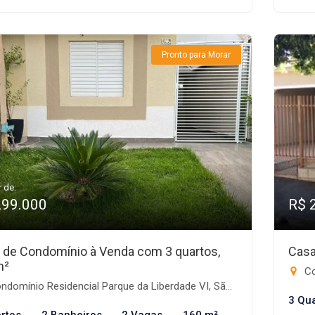
Pronto para Morar
r de:
299.000
R$ 
 de Condomínio à Venda com 3 quartos,
Casa
m²
Con
omínio Residencial Parque da Liberdade VI, São José do Rio Preto-SP
3 Qu