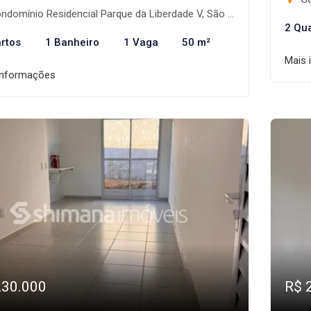
omínio Residencial Parque da Liberdade V, São José do Rio Preto-SP
2 Qu
rtos
1 Banheiro
1 Vaga
50 m²
Mais 
informações
230.000
R$ 