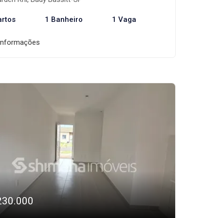
artos
1 Banheiro
1 Vaga
informações
230.000