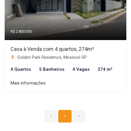
R$ 2.800.000
Casa à Venda com 4 quartos, 274m²
Golden Park Residence, Mirassol-SP
4 Quartos
5 Banheiros
4 Vagas
274 m²
Mais informações
‹
1
›