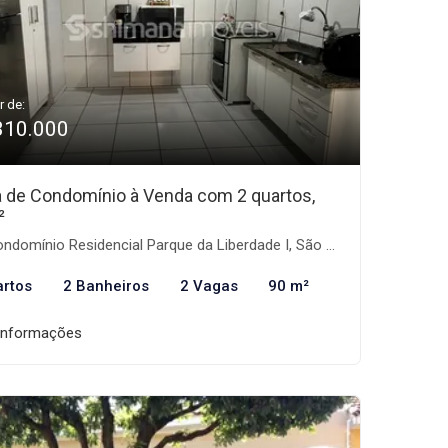
r de:
310.000
 de Condomínio à Venda com 2 quartos,
²
domínio Residencial Parque da Liberdade I, São José do Rio Preto-SP
artos
2 Banheiros
2 Vagas
90 m²
informações