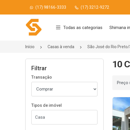
(17) 98166-3333
(17) 3212-9272
Página inicial
Todas as categorias
Shimana i
Início
Casas à venda
São José do Rio Preto
10 C
Filtrar
Transação
Ordenar
Tipos de imóvel