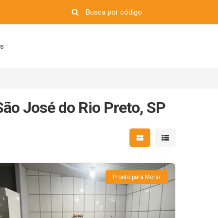
os
São José do Rio Preto, SP
Mostrar resultados em 
Mostrar resultad
Pronto para Morar