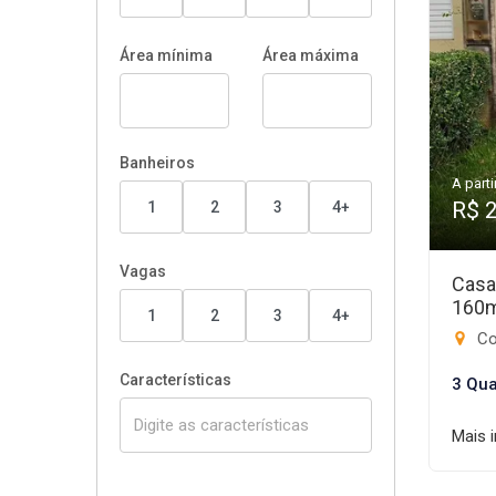
Área mínima
Área máxima
Banheiros
A parti
R$ 
1
2
3
4+
Vagas
Casa
160
1
2
3
4+
Cond
Características
3 Qua
Mais 