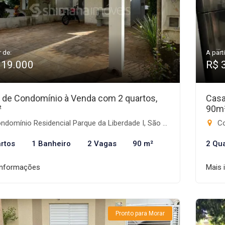
r de:
A parti
319.000
R$ 
 de Condomínio à Venda com 2 quartos,
Casa
²
90m
omínio Residencial Parque da Liberdade I, São José do Rio Preto-SP
Con
rtos
1 Banheiro
2 Vagas
90 m²
2 Qu
informações
Mais 
Pronto para Morar