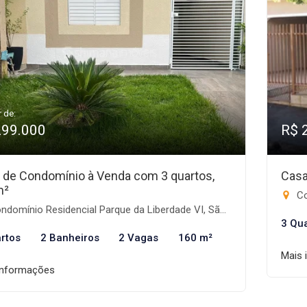
r de:
299.000
R$ 
 de Condomínio à Venda com 3 quartos,
Casa
m²
Con
omínio Residencial Parque da Liberdade VI, São José do Rio Preto-SP
3 Qu
rtos
2 Banheiros
2 Vagas
160 m²
Mais 
informações