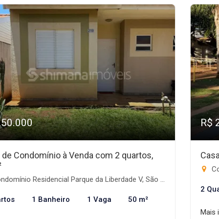
250.000
R$ 
 de Condomínio à Venda com 2 quartos,
Casa
²
Con
omínio Residencial Parque da Liberdade V, São José do Rio Preto-SP
2 Qu
rtos
1 Banheiro
1 Vaga
50 m²
Mais 