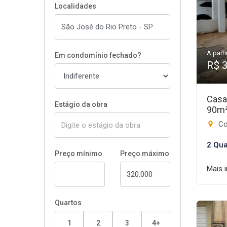
Localidades
A parti
Em condomínio fechado?
R$ 
Casa
Estágio da obra
90m
Cond
2 Qua
Preço mínimo
Preço máximo
Mais 
Quartos
1
2
3
4+