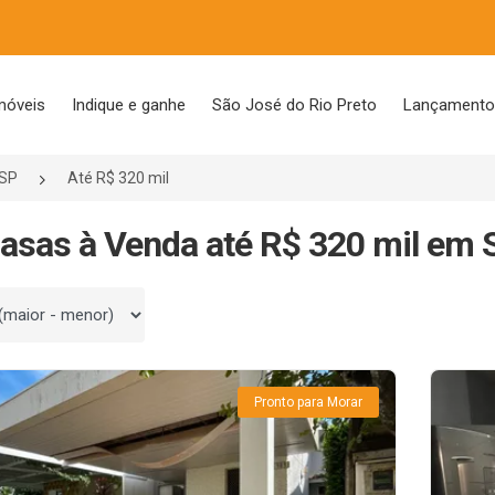
móveis
Indique e ganhe
São José do Rio Preto
Lançament
/SP
Até R$ 320 mil
asas à Venda até R$ 320 mil em 
 por
Pronto para Morar