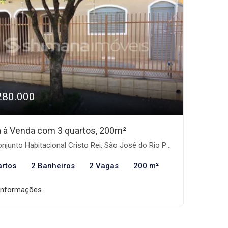
280.000
 à Venda com 3 quartos, 200m²
junto Habitacional Cristo Rei, São José do Rio Preto-SP
artos
2 Banheiros
2 Vagas
200 m²
informações