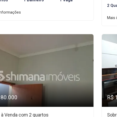
rtos
1 Banheiro
1 Vaga
2 Qu
informações
Mais 
180.000
R$ 
 à Venda com 2 quartos
Sobr