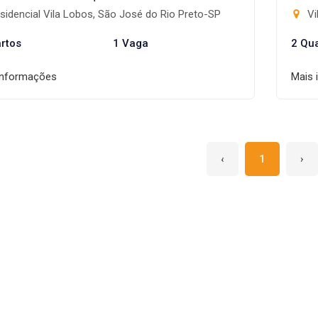
idencial Vila Lobos, São José do Rio Preto-SP
Vi
rtos
1 Vaga
2 Qu
informações
Mais 
‹
1
›