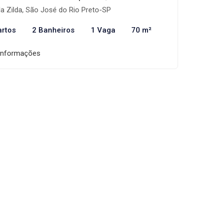
la Zilda, São José do Rio Preto-SP
artos
2 Banheiros
1 Vaga
70 m²
informações