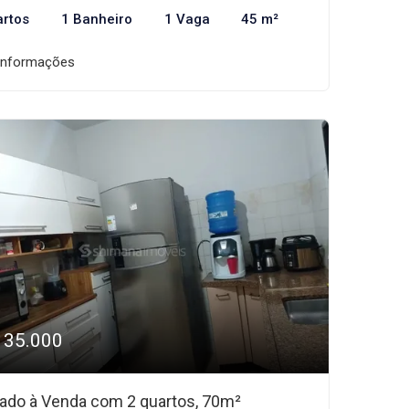
artos
1 Banheiro
1 Vaga
45 m²
informações
135.000
ado à Venda com 2 quartos, 70m²