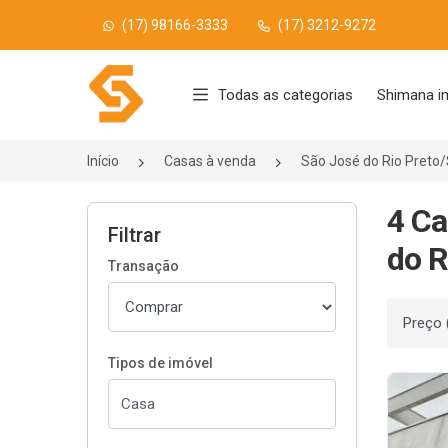
(17) 98166-3333
(17) 3212-9272
Página inicial
Todas as categorias
Shimana i
Início
Casas à venda
São José do Rio Preto
4 Ca
Filtrar
do R
Transação
Ordenar
Tipos de imóvel