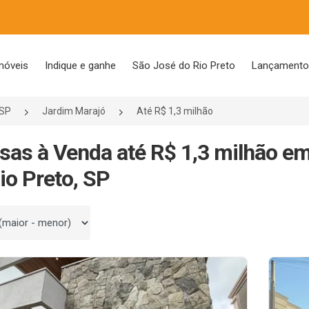
móveis
Indique e ganhe
São José do Rio Preto
Lançament
/SP
Jardim Marajó
Até R$ 1,3 milhão
sas à Venda até R$ 1,3 milhão e
io Preto, SP
 por