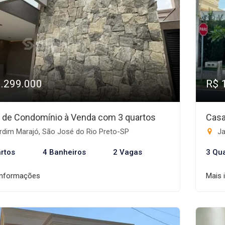
1.299.000
R$ 
 de Condomínio à Venda com 3 quartos
Casa
rdim Marajó, São José do Rio Preto-SP
Ja
rtos
4 Banheiros
2 Vagas
3 Qu
informações
Mais 