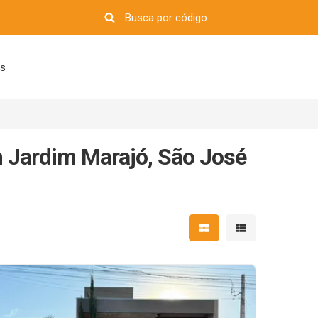
os
m Jardim Marajó, São José
Mostrar resultados em 
Mostrar resultad