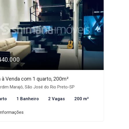
440.000
 à Venda com 1 quarto, 200m²
rdim Marajó, São José do Rio Preto-SP
arto
1 Banheiro
2 Vagas
200 m²
informações