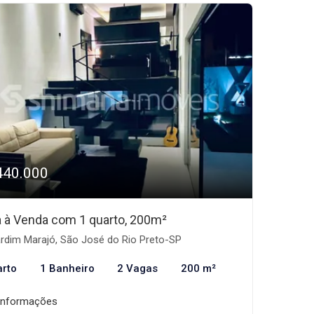
440.000
 à Venda com 1 quarto, 200m²
rdim Marajó, São José do Rio Preto-SP
arto
1 Banheiro
2 Vagas
200 m²
informações