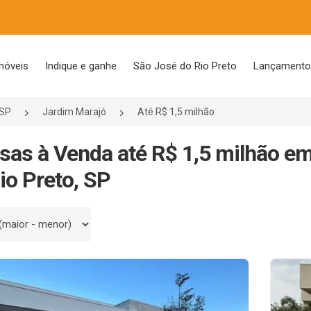
móveis
Indique e ganhe
São José do Rio Preto
Lançament
/SP
Jardim Marajó
Até R$ 1,5 milhão
sas à Venda até R$ 1,5 milhão e
io Preto, SP
 por