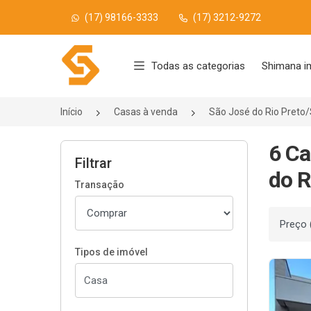
(17) 98166-3333
(17) 3212-9272
Página inicial
Todas as categorias
Shimana i
Início
Casas à venda
São José do Rio Preto
6 Ca
Filtrar
do R
Transação
Ordenar
Tipos de imóvel