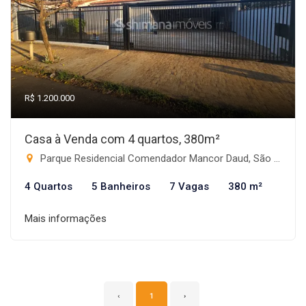
R$ 1.200.000
Casa à Venda com 4 quartos, 380m²
Parque Residencial Comendador Mancor Daud, São José do Rio Preto-SP
4 Quartos
5 Banheiros
7 Vagas
380 m²
Mais informações
‹
1
›