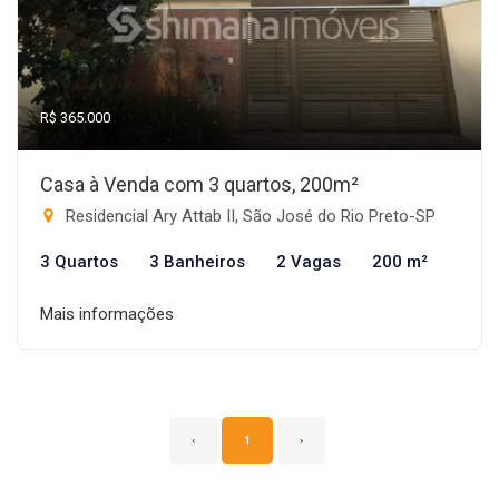
R$ 365.000
Casa à Venda com 3 quartos, 200m²
Residencial Ary Attab II, São José do Rio Preto-SP
3 Quartos
3 Banheiros
2 Vagas
200 m²
Mais informações
‹
1
›