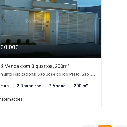
500.000
 à Venda com 3 quartos, 200m²
unto Habitacional São José do Rio Preto, São José do Rio Preto-SP
rtos
2 Banheiros
2 Vagas
200 m²
informações