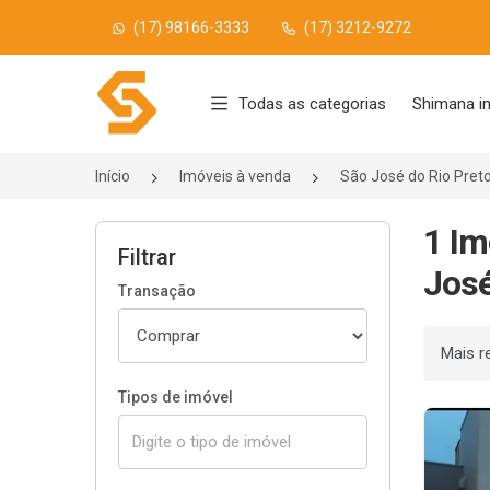
(17) 98166-3333
(17) 3212-9272
Página inicial
Todas as categorias
Shimana i
Início
Imóveis à venda
São José do Rio Pret
1 Im
Filtrar
José
Transação
Ordenar
Tipos de imóvel