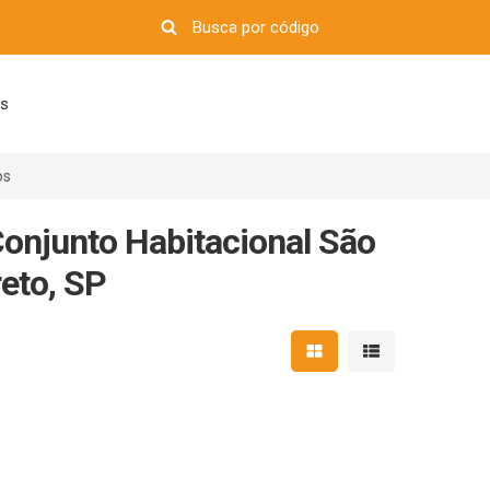
os
os
onjunto Habitacional São
reto, SP
Mostrar resultados em 
Mostrar resultad