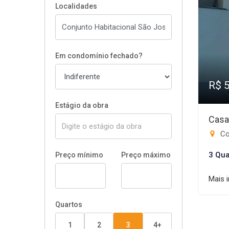
Localidades
Em condomínio fechado?
R$ 
Estágio da obra
Casa
Conj
3 Qua
Preço mínimo
Preço máximo
Mais 
Quartos
1
2
3
4+