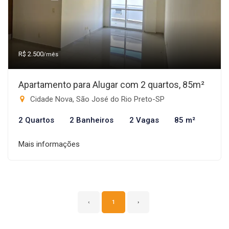
R$ 2.500
/mês
Apartamento para Alugar com 2 quartos, 85m²
Cidade Nova, São José do Rio Preto-SP
2 Quartos
2 Banheiros
2 Vagas
85 m²
Mais informações
‹
1
›