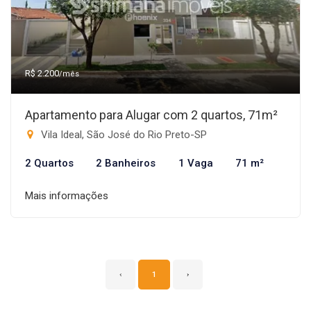
R$ 2.200
/mês
Apartamento para Alugar com 2 quartos, 71m²
Vila Ideal, São José do Rio Preto-SP
2 Quartos
2 Banheiros
1 Vaga
71 m²
Mais informações
‹
1
›