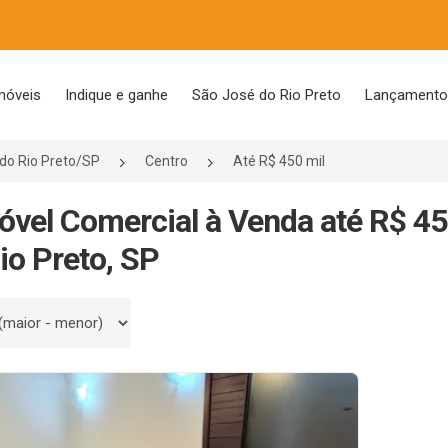
móveis
Indique e ganhe
São José do Rio Preto
Lançament
do Rio Preto/SP
Centro
Até R$ 450 mil
óvel Comercial à Venda até R$ 45
io Preto, SP
 por