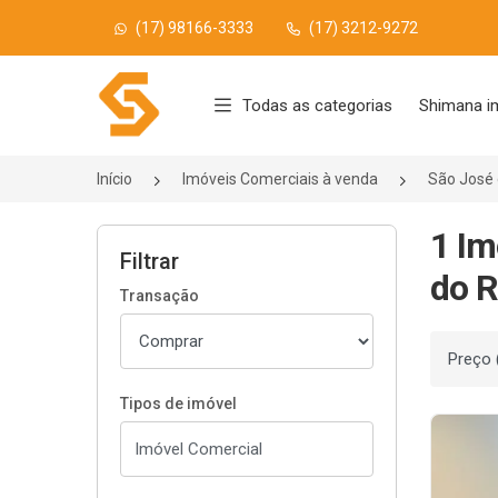
(17) 98166-3333
(17) 3212-9272
Página inicial
Todas as categorias
Shimana i
Início
Imóveis Comerciais à venda
São José 
1 Im
Filtrar
do R
Transação
Ordenar
Tipos de imóvel