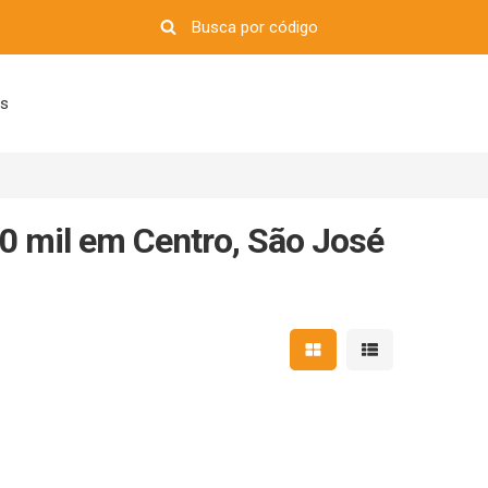
os
0 mil em Centro, São José
Mostrar resultados em 
Mostrar resultad