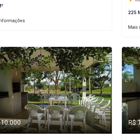
M²
225 
informações
Mais 
110.000
R$ 