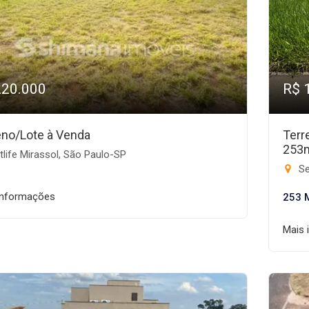
220.000
R$ 
eno/Lote à Venda
Terr
253
life Mirassol, São Paulo-SP
Se
informações
253 
Mais 