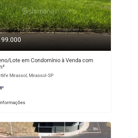
199.000
eno/Lote em Condomínio à Venda com
m²
tlife Mirassol, Mirassol-SP
M²
informações