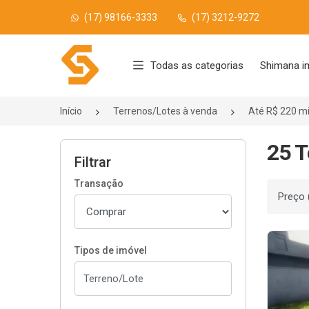
(17) 98166-3333
(17) 3212-9272
Página inicial
Todas as categorias
Shimana i
Início
Terrenos/Lotes à venda
Até R$ 220 mi
25 T
Filtrar
Transação
Ordenar
Tipos de imóvel