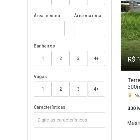
Área mínima
Área máxima
Banheiros
R$ 
1
2
3
4+
Vagas
Terr
300
1
2
3
4+
No
Características
300 
Mais 