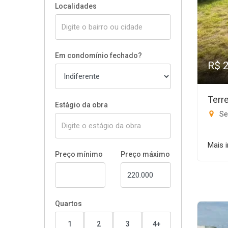
Localidades
Em condomínio fechado?
R$ 
Terr
Estágio da obra
Set
Mais 
Preço mínimo
Preço máximo
Quartos
1
2
3
4+