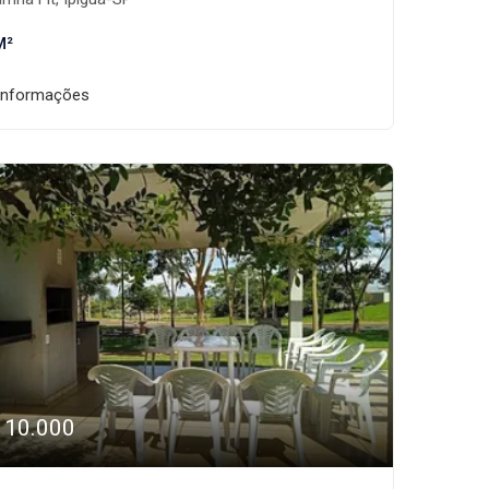
M²
informações
110.000