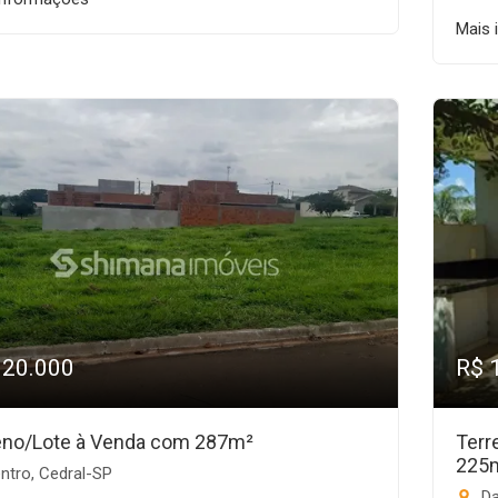
Mais 
120.000
R$ 
eno/Lote à Venda com 287m²
Terr
225
ntro, Cedral-SP
Da