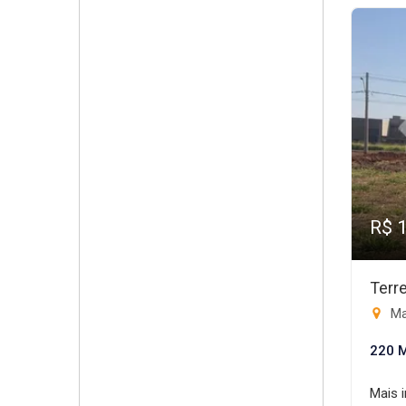
R$ 
Terr
Ma
220 
Mais 