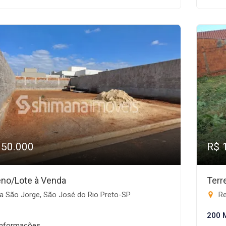
150.000
R$ 
eno/Lote à Venda
Terr
a São Jorge, São José do Rio Preto-SP
Re
200 
informações