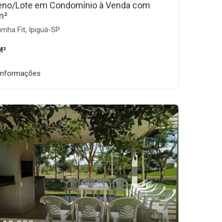
eno/Lote em Condomínio à Venda com
m²
mha Fit, Ipiguá-SP
M²
informações