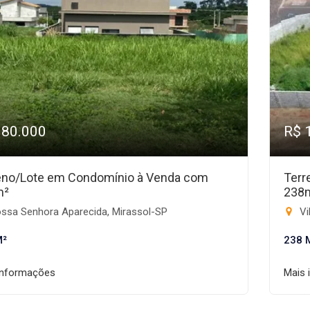
180.000
R$ 
eno/Lote em Condomínio à Venda com
Terr
m²
238
ssa Senhora Aparecida, Mirassol-SP
Vi
M²
238 
informações
Mais 