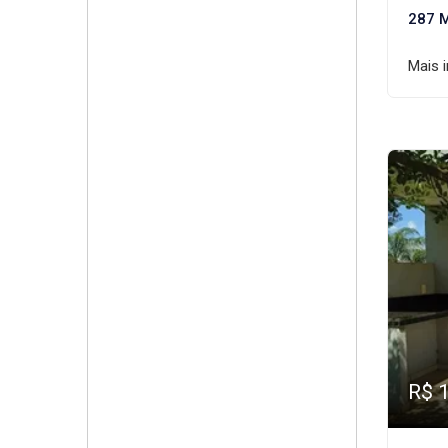
287 
Mais 
R$ 