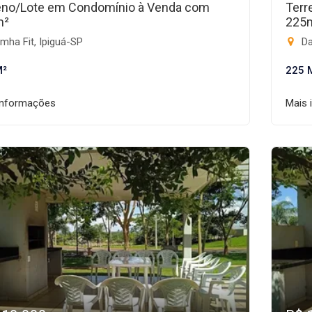
eno/Lote em Condomínio à Venda com
Terr
m²
225
ha Fit, Ipiguá-SP
Da
M²
225 
informações
Mais 