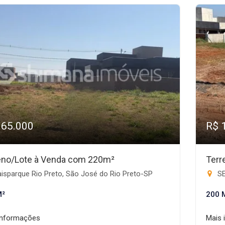
165.000
R$ 
eno/Lote à Venda com 220m²
Terr
isparque Rio Preto, São José do Rio Preto-SP
SE
M²
200 
informações
Mais 