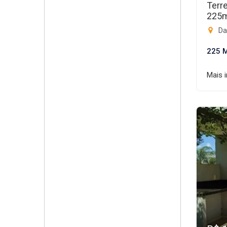
Terr
225
Dam
225 
Mais 