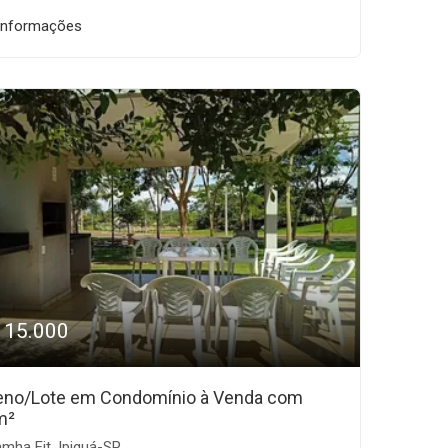
informações
115.000
eno/Lote em Condomínio à Venda com
m²
mha Fit, Ipiguá-SP